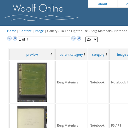
about
c
Home
|
Content
|
Image
| Gallery - To The Lighthouse - Berg Materials - Notebook
preview
parent category
category
image t
Berg Materials
Notebook I
Notebook I
Berg Materials
Notebook I
F3 / P1